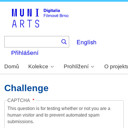
Skip
to
main
content
English
Přihlášení
Domů
Kolekce
Prohlížení
O projekt
Challenge
CAPTCHA
This question is for testing whether or not you are a
human visitor and to prevent automated spam
submissions.