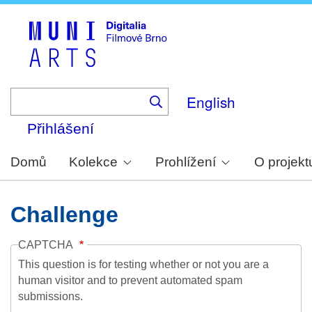
Skip
to
main
content
English
Přihlášení
Domů
Kolekce
Prohlížení
O projekt
Challenge
CAPTCHA
This question is for testing whether or not you are a
human visitor and to prevent automated spam
submissions.