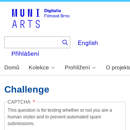
Skip
to
main
content
English
Přihlášení
Domů
Kolekce
Prohlížení
O projekt
Challenge
CAPTCHA
This question is for testing whether or not you are a
human visitor and to prevent automated spam
submissions.