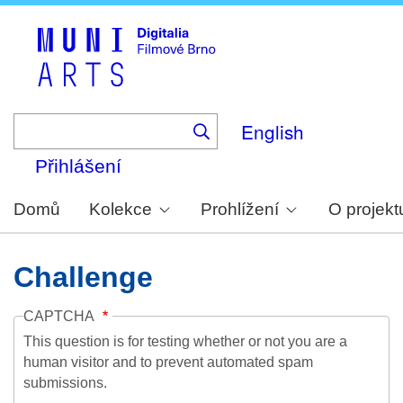
Skip
to
main
content
English
Přihlášení
Domů
Kolekce
Prohlížení
O projekt
Challenge
CAPTCHA
This question is for testing whether or not you are a
human visitor and to prevent automated spam
submissions.