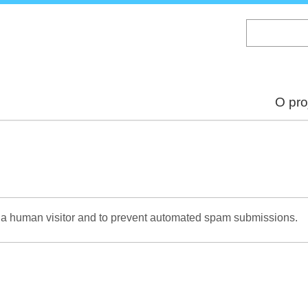
Skip
to
main
content
O pro
re a human visitor and to prevent automated spam submissions.