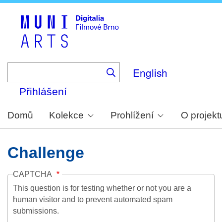
Skip
to
main
content
English
Přihlášení
Domů
Kolekce
Prohlížení
O projekt
Challenge
CAPTCHA
This question is for testing whether or not you are a
human visitor and to prevent automated spam
submissions.