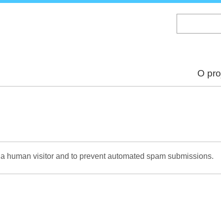
Skip
to
main
content
O pro
re a human visitor and to prevent automated spam submissions.