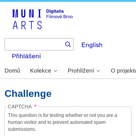
Skip
to
main
content
English
Přihlášení
Domů
Kolekce
Prohlížení
O projekt
Challenge
CAPTCHA
This question is for testing whether or not you are a
human visitor and to prevent automated spam
submissions.