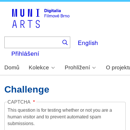
Skip
to
main
content
English
Přihlášení
Domů
Kolekce
Prohlížení
O projekt
Challenge
CAPTCHA
This question is for testing whether or not you are a
human visitor and to prevent automated spam
submissions.