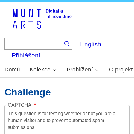
Skip
to
main
content
English
Přihlášení
Domů
Kolekce
Prohlížení
O projekt
Challenge
CAPTCHA
This question is for testing whether or not you are a
human visitor and to prevent automated spam
submissions.