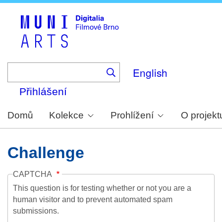
Skip
to
main
content
English
Přihlášení
Domů
Kolekce
Prohlížení
O projekt
Challenge
CAPTCHA
This question is for testing whether or not you are a
human visitor and to prevent automated spam
submissions.