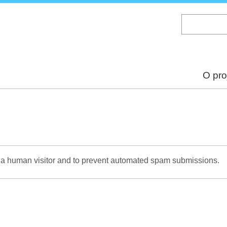
Skip
to
main
content
O pro
re a human visitor and to prevent automated spam submissions.