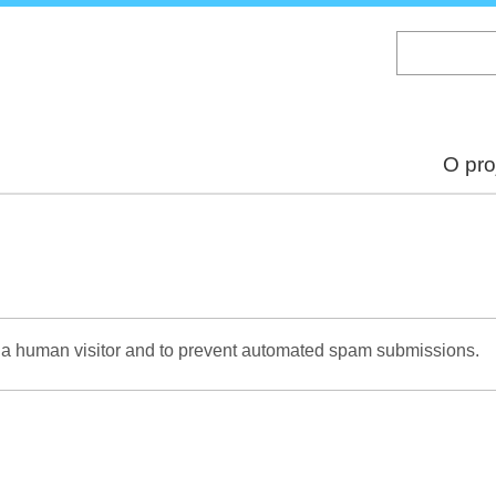
Skip
to
main
content
O pro
re a human visitor and to prevent automated spam submissions.