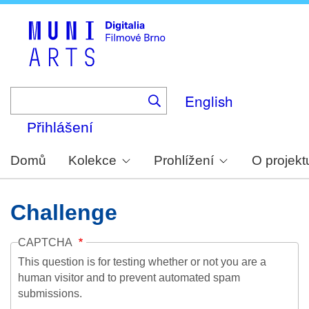
Skip
to
main
content
English
Přihlášení
Domů
Kolekce
Prohlížení
O projekt
Challenge
CAPTCHA
This question is for testing whether or not you are a
human visitor and to prevent automated spam
submissions.