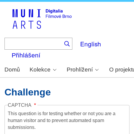
Skip
to
main
content
English
Přihlášení
Domů
Kolekce
Prohlížení
O projekt
Challenge
CAPTCHA
This question is for testing whether or not you are a
human visitor and to prevent automated spam
submissions.