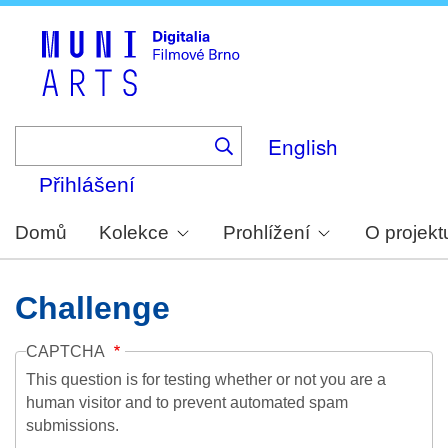
Skip
to
main
content
English
Přihlášení
Domů
Kolekce
Prohlížení
O projekt
Challenge
CAPTCHA
This question is for testing whether or not you are a
human visitor and to prevent automated spam
submissions.