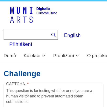
Skip
to
main
content
English
Přihlášení
Domů
Kolekce
Prohlížení
O projekt
Challenge
CAPTCHA
This question is for testing whether or not you are a
human visitor and to prevent automated spam
submissions.