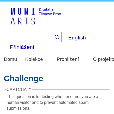
Skip
to
main
content
English
Přihlášení
Domů
Kolekce
Prohlížení
O projekt
Challenge
CAPTCHA
This question is for testing whether or not you are a
human visitor and to prevent automated spam
submissions.