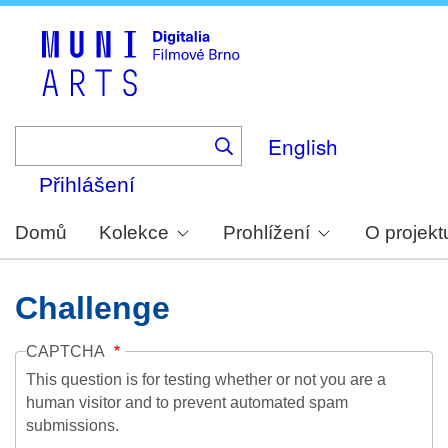
Skip
to
main
content
English
Přihlášení
Domů
Kolekce
Prohlížení
O projekt
Challenge
CAPTCHA
This question is for testing whether or not you are a
human visitor and to prevent automated spam
submissions.