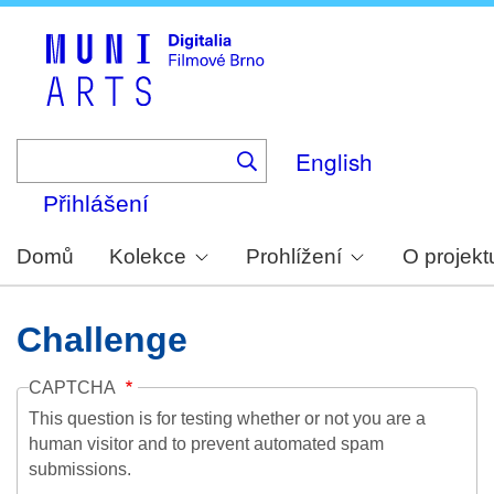
Skip
to
main
content
English
Přihlášení
Domů
Kolekce
Prohlížení
O projekt
Challenge
CAPTCHA
This question is for testing whether or not you are a
human visitor and to prevent automated spam
submissions.