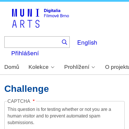
Skip
to
main
content
English
Přihlášení
Domů
Kolekce
Prohlížení
O projekt
Challenge
CAPTCHA
This question is for testing whether or not you are a
human visitor and to prevent automated spam
submissions.