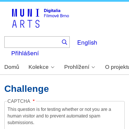
Skip
to
main
content
English
Přihlášení
Domů
Kolekce
Prohlížení
O projekt
Challenge
CAPTCHA
This question is for testing whether or not you are a
human visitor and to prevent automated spam
submissions.