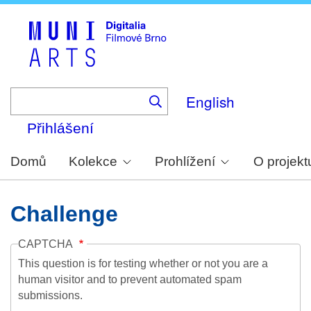
Skip
to
main
content
English
Přihlášení
Domů
Kolekce
Prohlížení
O projekt
Challenge
CAPTCHA
This question is for testing whether or not you are a
human visitor and to prevent automated spam
submissions.