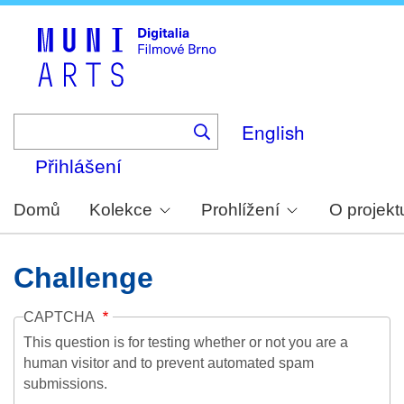
Skip
to
main
content
English
Přihlášení
Domů
Kolekce
Prohlížení
O projekt
Challenge
CAPTCHA
This question is for testing whether or not you are a
human visitor and to prevent automated spam
submissions.