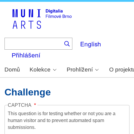
Skip
to
main
content
English
Přihlášení
Domů
Kolekce
Prohlížení
O projekt
Challenge
CAPTCHA
This question is for testing whether or not you are a
human visitor and to prevent automated spam
submissions.