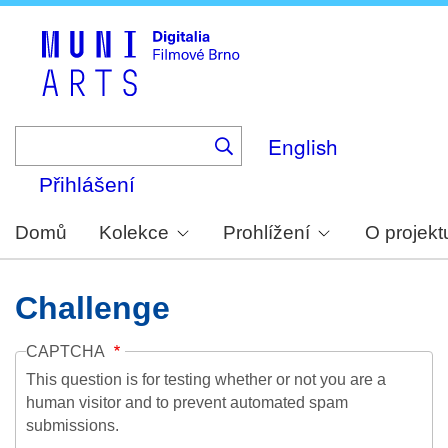
Skip
to
main
content
English
Přihlášení
Domů
Kolekce
Prohlížení
O projekt
Challenge
CAPTCHA
This question is for testing whether or not you are a
human visitor and to prevent automated spam
submissions.