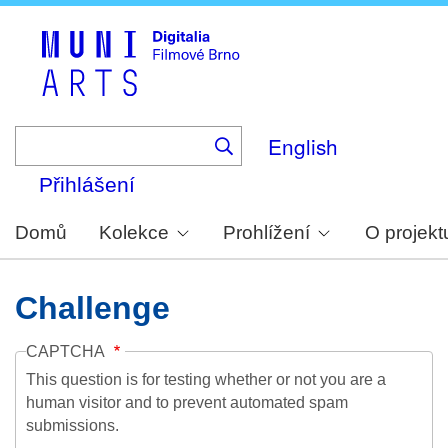
Skip
to
main
content
English
Přihlášení
Domů
Kolekce
Prohlížení
O projekt
Challenge
CAPTCHA
This question is for testing whether or not you are a
human visitor and to prevent automated spam
submissions.