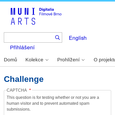
Skip
to
main
content
English
Přihlášení
Domů
Kolekce
Prohlížení
O projekt
Challenge
CAPTCHA
This question is for testing whether or not you are a
human visitor and to prevent automated spam
submissions.