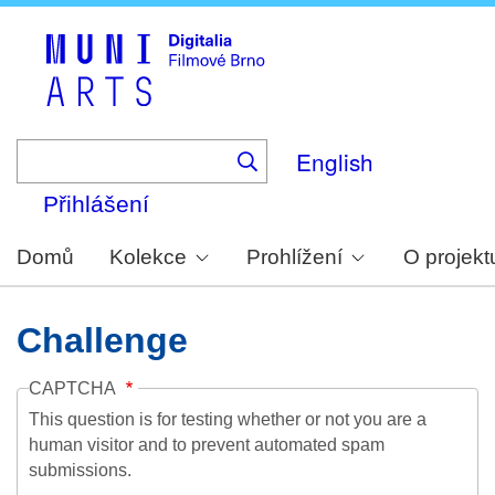
Skip
to
main
content
English
Přihlášení
Domů
Kolekce
Prohlížení
O projekt
Challenge
CAPTCHA
This question is for testing whether or not you are a
human visitor and to prevent automated spam
submissions.