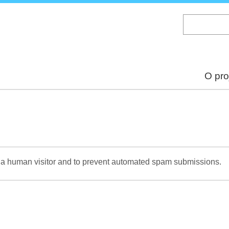
Skip
to
main
content
O pro
re a human visitor and to prevent automated spam submissions.