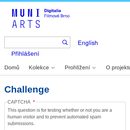
Skip
to
main
content
English
Přihlášení
Domů
Kolekce
Prohlížení
O projekt
Challenge
CAPTCHA
This question is for testing whether or not you are a
human visitor and to prevent automated spam
submissions.