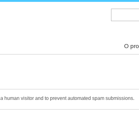
Skip
to
main
content
O pro
re a human visitor and to prevent automated spam submissions.