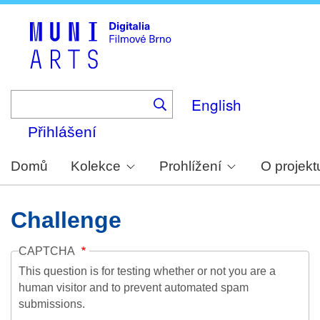
Skip
to
main
content
English
Přihlášení
Domů
Kolekce
Prohlížení
O projekt
Challenge
CAPTCHA
This question is for testing whether or not you are a
human visitor and to prevent automated spam
submissions.