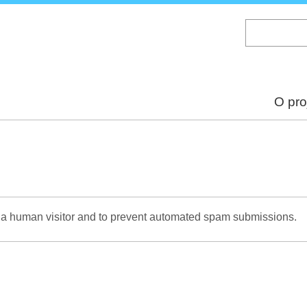
Skip
to
main
content
O pro
re a human visitor and to prevent automated spam submissions.