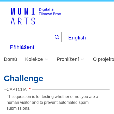
Skip
to
main
content
English
Přihlášení
Domů
Kolekce
Prohlížení
O projekt
Challenge
CAPTCHA
This question is for testing whether or not you are a
human visitor and to prevent automated spam
submissions.