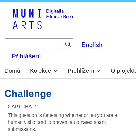
Skip
to
main
content
English
Přihlášení
Domů
Kolekce
Prohlížení
O projekt
Challenge
CAPTCHA
This question is for testing whether or not you are a
human visitor and to prevent automated spam
submissions.