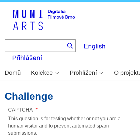
Skip
to
main
content
English
Přihlášení
Domů
Kolekce
Prohlížení
O projekt
Challenge
CAPTCHA
This question is for testing whether or not you are a
human visitor and to prevent automated spam
submissions.