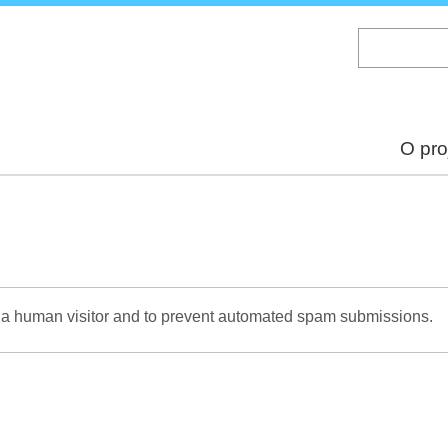
Skip
to
main
content
O pro
re a human visitor and to prevent automated spam submissions.