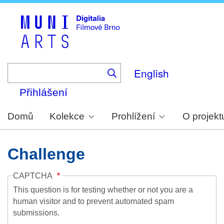
Skip
to
main
content
English
Přihlášení
Domů
Kolekce
Prohlížení
O projekt
Challenge
CAPTCHA
This question is for testing whether or not you are a
human visitor and to prevent automated spam
submissions.