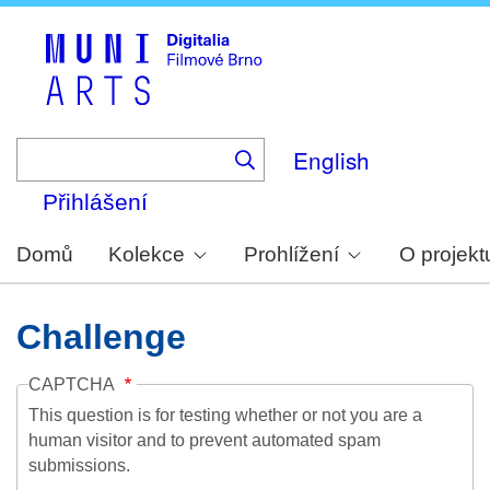
Skip
to
main
content
English
Přihlášení
Domů
Kolekce
Prohlížení
O projekt
Challenge
CAPTCHA
This question is for testing whether or not you are a
human visitor and to prevent automated spam
submissions.