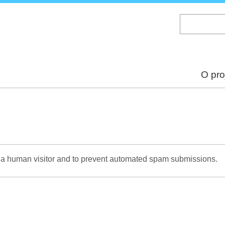
Skip
to
main
content
O pro
re a human visitor and to prevent automated spam submissions.