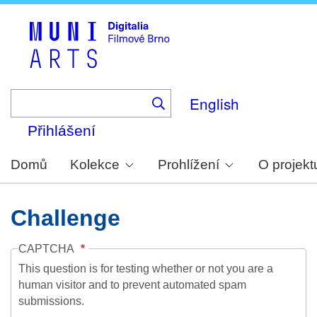
Skip
to
main
content
English
Přihlášení
Domů
Kolekce
Prohlížení
O projekt
Challenge
CAPTCHA
This question is for testing whether or not you are a
human visitor and to prevent automated spam
submissions.