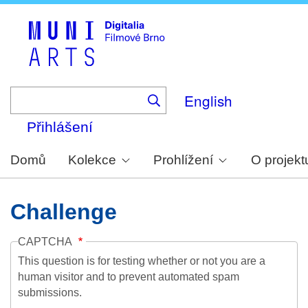
Skip
to
main
content
English
Přihlášení
Domů
Kolekce
Prohlížení
O projekt
Challenge
CAPTCHA
This question is for testing whether or not you are a
human visitor and to prevent automated spam
submissions.