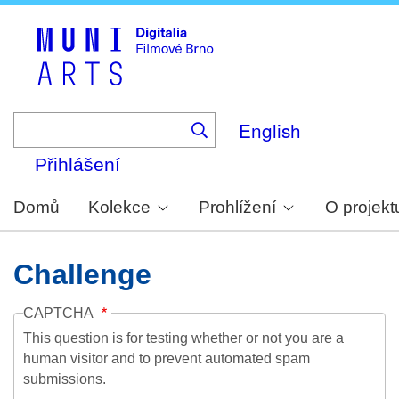
Skip
to
main
content
English
Přihlášení
Domů
Kolekce
Prohlížení
O projekt
Challenge
CAPTCHA
This question is for testing whether or not you are a
human visitor and to prevent automated spam
submissions.