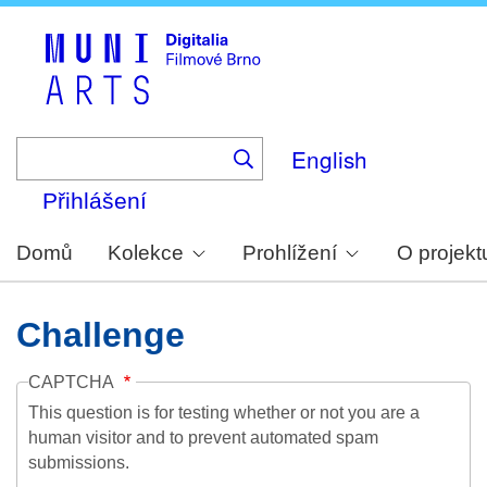
Skip
to
main
content
English
Přihlášení
Domů
Kolekce
Prohlížení
O projekt
Challenge
CAPTCHA
This question is for testing whether or not you are a
human visitor and to prevent automated spam
submissions.