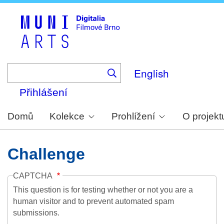
Skip
to
main
content
English
Přihlášení
Domů
Kolekce
Prohlížení
O projekt
Challenge
CAPTCHA
This question is for testing whether or not you are a
human visitor and to prevent automated spam
submissions.