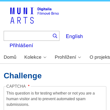
Skip
to
main
content
English
Přihlášení
Domů
Kolekce
Prohlížení
O projekt
Challenge
CAPTCHA
This question is for testing whether or not you are a
human visitor and to prevent automated spam
submissions.