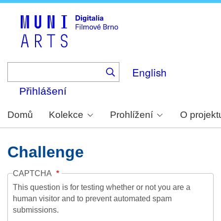
Skip
to
main
content
English
Přihlášení
Domů
Kolekce
Prohlížení
O projekt
Challenge
CAPTCHA
This question is for testing whether or not you are a
human visitor and to prevent automated spam
submissions.