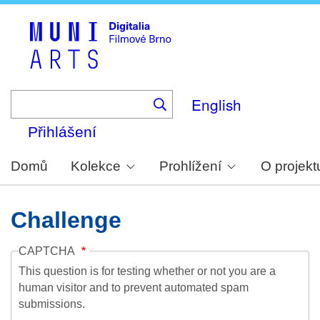
Skip
to
main
content
English
Přihlášení
Domů
Kolekce
Prohlížení
O projekt
Challenge
CAPTCHA
This question is for testing whether or not you are a
human visitor and to prevent automated spam
submissions.