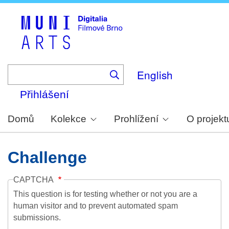
Skip
to
main
content
English
Přihlášení
Domů
Kolekce
Prohlížení
O projekt
Challenge
CAPTCHA
This question is for testing whether or not you are a
human visitor and to prevent automated spam
submissions.